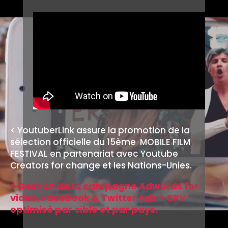
< YoutuberLink assure la promotion de la
sélection officielle du 15ème MOBILE FILM
FESTIVAL en partenariat avec Youtube
Creators for change et les Nations-Unies.
> Gestion de la campagne Adwords for
video, Facebook & Twitter Ads > CPV
optimisé par cible et par pays.