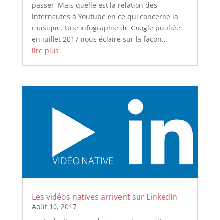
passer. Mais quelle est la relation des
internautes à Youtube en ce qui concerne la
musique. Une infographie de Google publiée
en juillet 2017 nous éclaire sur la façon...
lire plus
Les vidéos natives arrivent sur LinkedIn
Août 10, 2017