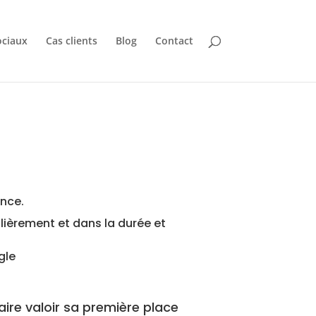
ociaux
Cas clients
Blog
Contact
ence.
lièrement et dans la durée et
gle
re valoir sa première place