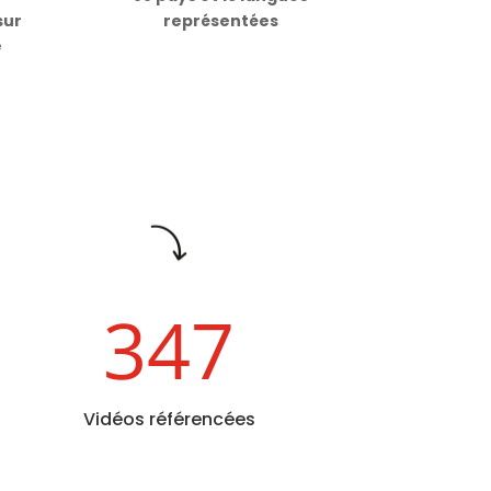
sur
représentées
e
347
Vidéos référencées